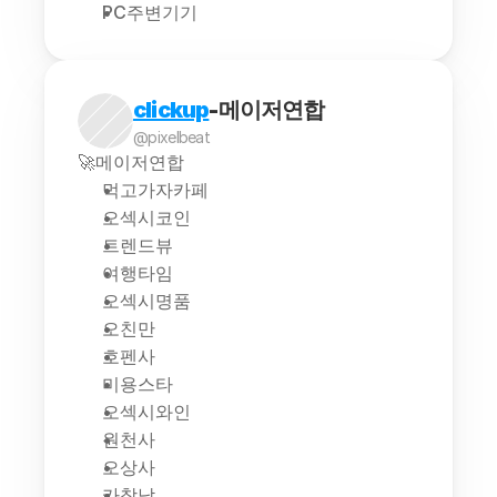
PC주변기기
clickup
-메이저연합
@pixelbeat
🚀메이저연합
먹고가자카페
오섹시코인
트렌드뷰
여행타임
오섹시명품
오친만
호펜사
미용스타
오섹시와인
원천사
오상사
카창남