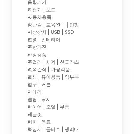
음향기기
자전거 | 보드
자동차용품
장난감 | 교육완구 | 인형
저장장치 | USB | SSD
조명 | 인테리어
주방가전
주방용품
쥬얼리 | 시계 | 선글라스
즉석간식 | 가공식품
출산 | 유아용품 | 임부복
침구 | 커튼
카메라
캠핑 | 낚시
타이어 | 오일 | 부품
태블릿
커피 | 음료
화장지 | 물티슈 | 생리대