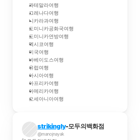
과테말라여행
그레나다여행
니카라과여행
도미니카공화국여행
도미니카연방여행
멕시코여행
미국여행
바베이도스여행
유럽여행
아시아여행
아프리카여행
아메리카여행
오세아니아여행
strikingly
-모두의백화점
@manojnayak