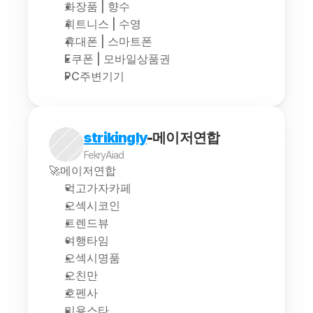
화장품 | 향수
휘트니스 | 수영
휴대폰 | 스마트폰
E쿠폰 | 모바일상품권
PC주변기기
strikingly
-메이저연합
FekryAiad
🚀메이저연합
먹고가자카페
오섹시코인
트렌드뷰
여행타임
오섹시명품
오친만
호펜사
미용스타