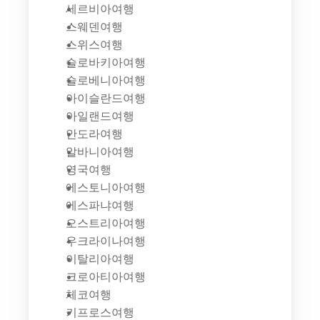
세르비아여행
스웨덴여행
스위스여행
슬로바키아여행
슬로베니아여행
아이슬란드여행
아일랜드여행
안도라여행
알바니아여행
영국여행
에스토니아여행
에스파냐여행
오스트리아여행
우크라이나여행
이탈리아여행
크로아티아여행
체코여행
키프로스여행