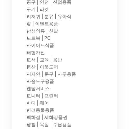
공구 | 안전 | 산업용품
구기 | 라켓
기저귀 | 분유 | 유아식
꽃 | 이벤트용품
남성의류 | 신발
노트북 | PC
다이어트식품
대형가전
도서 | 교육 | 음반
등산 | 아웃도어
디자인 | 문구 | 사무용품
마술도구용품
렌탈서비스
모니터 | 프린터
바디 | 헤어
반려동물용품
백화점 | 제화상품권
생활 | 욕실 | 수납용품