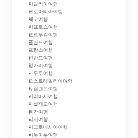
이탈리아여행
크로아티아여행
체코여행
키프로스여행
포르투갈여행
폴란드여행
프랑스여행
핀란드여행
헝가리여행
나우루여행
오스트레일리아여행
뉴질랜드여행
키리바시여행
마셜제도여행
통가여행
피지여행
미크로네시아여행
비누아투여행