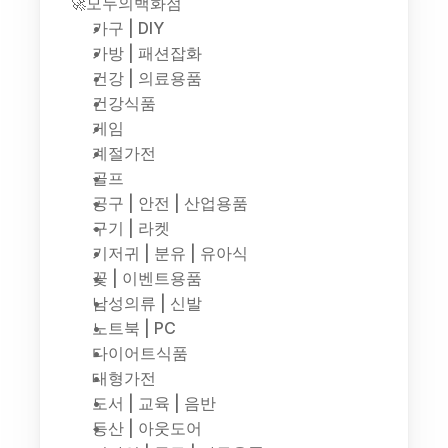
🚀모두의백화점
가구 | DIY
가방 | 패션잡화
건강 | 의료용품
건강식품
게임
계절가전
골프
공구 | 안전 | 산업용품
구기 | 라켓
기저귀 | 분유 | 유아식
꽃 | 이벤트용품
남성의류 | 신발
노트북 | PC
다이어트식품
대형가전
도서 | 교육 | 음반
등산 | 아웃도어