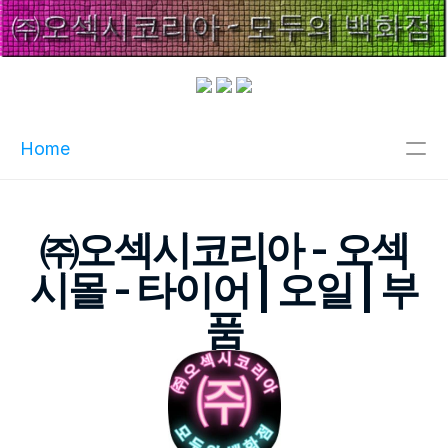
Home
주메뉴
㈜오섹시코리아 - 오섹
인기메뉴
시몰 - 타이어 | 오일 | 부
파트너
품
핫블
XCLUB
오섹시이사
마스크팩파트너