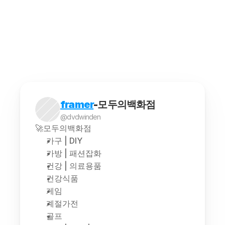
최저가 추적 프로그램을 사용하려면 몇 가지 단계를
해외구매대행은 소비자가 해외에서 판매되는 상품을 
framer
-모두의백화점
@dvdwinden
🚀모두의백화점
가구 | DIY
가방 | 패션잡화
건강 | 의료용품
건강식품
게임
계절가전
골프