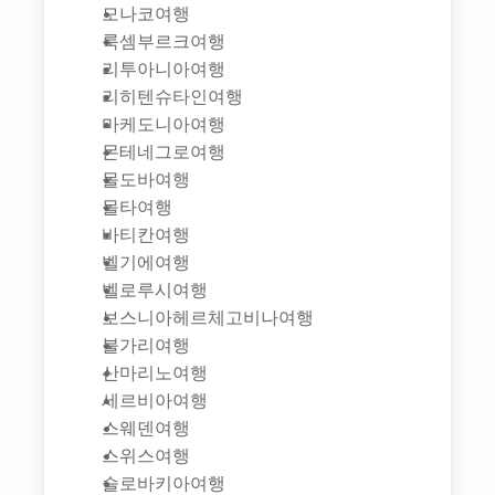
모나코여행
룩셈부르크여행
리투아니아여행
리히텐슈타인여행
마케도니아여행
몬테네그로여행
몰도바여행
몰타여행
바티칸여행
벨기에여행
벨로루시여행
보스니아헤르체고비나여행
불가리여행
산마리노여행
세르비아여행
스웨덴여행
스위스여행
슬로바키아여행