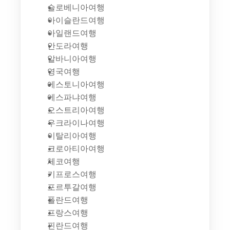
슬로베니아여행
아이슬란드여행
아일랜드여행
안도라여행
알바니아여행
영국여행
에스토니아여행
에스파냐여행
오스트리아여행
우크라이나여행
이탈리아여행
크로아티아여행
체코여행
키프로스여행
포르투갈여행
폴란드여행
프랑스여행
핀란드여행