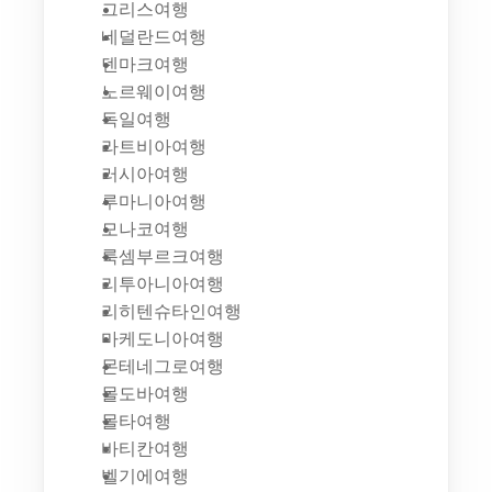
그리스여행
네덜란드여행
덴마크여행
노르웨이여행
독일여행
라트비아여행
러시아여행
루마니아여행
모나코여행
룩셈부르크여행
리투아니아여행
리히텐슈타인여행
마케도니아여행
몬테네그로여행
몰도바여행
몰타여행
바티칸여행
벨기에여행