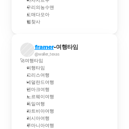
마사지트루
우리의농수맨
도매다모아
헬찾사
framer
-여행타임
@waller_texas
🚀여행타임
여행타임
그리스여행
네덜란드여행
덴마크여행
노르웨이여행
독일여행
라트비아여행
러시아여행
루마니아여행