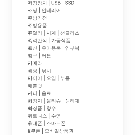
저장장치 | USB | SSD
조명 | 인테리어
주방가전
주방용품
쥬얼리 | 시계 | 선글라스
즉석간식 | 가공식품
출산 | 유아용품 | 임부복
침구 | 커튼
카메라
캠핑 | 낚시
타이어 | 오일 | 부품
태블릿
커피 | 음료
화장지 | 물티슈 | 생리대
화장품 | 향수
휘트니스 | 수영
휴대폰 | 스마트폰
E쿠폰 | 모바일상품권