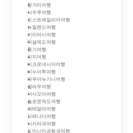
헝가리여행
나우루여행
오스트레일리아여행
뉴질랜드여행
키리바시여행
마셜제도여행
통가여행
피지여행
미크로네시아여행
비누아투여행
파푸아뉴기니여행
팔라우여행
서사모아여행
솔로몬제도여행
과테말라여행
그레나다여행
니카라과여행
도미니카공화국여행