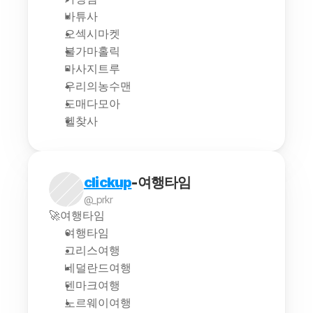
바튜사
오섹시마켓
불가마홀릭
마사지트루
우리의농수맨
도매다모아
헬찾사
clickup
-여행타임
@_prkr
🚀여행타임
여행타임
그리스여행
네덜란드여행
덴마크여행
노르웨이여행