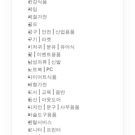
건강식품
게임
계절가전
골프
공구 | 안전 | 산업용품
구기 | 라켓
기저귀 | 분유 | 유아식
꽃 | 이벤트용품
남성의류 | 신발
노트북 | PC
다이어트식품
대형가전
도서 | 교육 | 음반
등산 | 아웃도어
디자인 | 문구 | 사무용품
마술도구용품
렌탈서비스
모니터 | 프린터