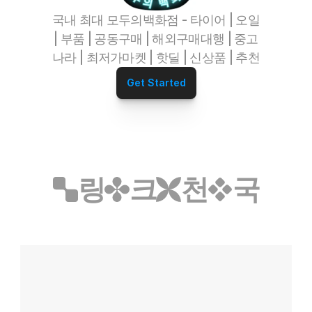
정수기파트너
오섹시운세
국내 최대 모두의백화점 - 타이어 | 오일 
병원파트너
| 부품 | 공동구매 | 해외구매대행 | 중고
심부름/배달파트너
나라 | 최저가마켓 | 핫딜 | 신상품 | 추천
재무설계파트너
전자담배파트너
Get Started
리눅스파트너
무지티파트너
탈모파트너
미싱파트너
가발파트너
타투파트너
링
크
천
국
레저스포츠파트너
어학연수파트너
애완용품파트너
밀키트파트너
약초파트너
캠핑파트너
튜닝파트너
모델파트너
다이어트파트너