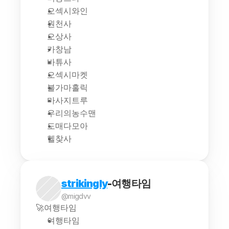
오섹시와인
원천사
오상사
카창남
바튜사
오섹시마켓
불가마홀릭
마사지트루
우리의농수맨
도매다모아
헬찾사
strikingly
-여행타임
@migdvv
🚀여행타임
여행타임