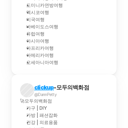
도미니카연방여행
멕시코여행
미국여행
바베이도스여행
유럽여행
아시아여행
아프리카여행
아메리카여행
오세아니아여행
clickup
-모두의백화점
@DannPetty
🚀모두의백화점
가구 | DIY
가방 | 패션잡화
건강 | 의료용품