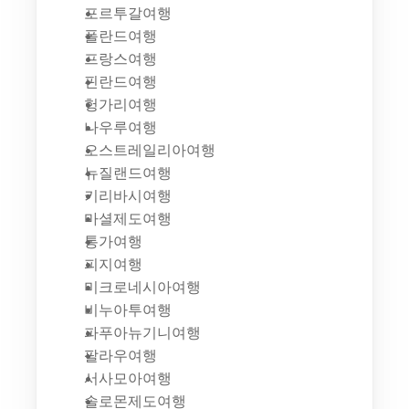
포르투갈여행
폴란드여행
프랑스여행
핀란드여행
헝가리여행
나우루여행
오스트레일리아여행
뉴질랜드여행
키리바시여행
마셜제도여행
통가여행
피지여행
미크로네시아여행
비누아투여행
파푸아뉴기니여행
팔라우여행
서사모아여행
솔로몬제도여행