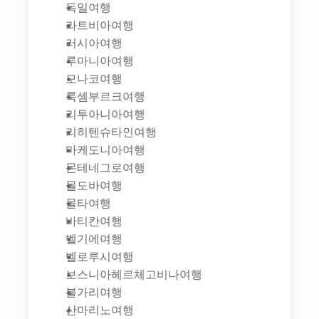
독일여행
라트비아여행
러시아여행
루마니아여행
모나코여행
룩셈부르크여행
리투아니아여행
리히텐슈타인여행
마케도니아여행
몬테네그로여행
몰도바여행
몰타여행
바티칸여행
벨기에여행
벨로루시여행
보스니아헤르체고비나여행
불가리여행
산마리노여행