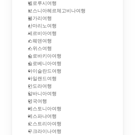
벨로루시여행
보스니아헤르체고비나여행
불가리여행
산마리노여행
세르비아여행
스웨덴여행
스위스여행
슬로바키아여행
슬로베니아여행
아이슬란드여행
아일랜드여행
안도라여행
알바니아여행
영국여행
에스토니아여행
에스파냐여행
오스트리아여행
우크라이나여행