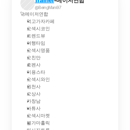
framer
-메이저연합
@BeingMani97
🚀메이저연합
먹고가자카페
오섹시코인
트렌드뷰
여행타임
오섹시명품
오친만
호펜사
미용스타
오섹시와인
원천사
오상사
카창남
바튜사
오섹시마켓
불가마홀릭